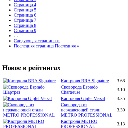
Страница
4
Страница
5
Страница
6
Страница
7
Страница
8
Страница
9
…
Следующая страница
››
Последняя страница
Последняя »
Новое в рейтингах
Кастрюля BRA Signature
3.68
Сковорода Esprado
3.10
Chartreuse
Кастрюля Gipfel Versal
3.35
Сковорода из
нержавеющей стали
3.30
METRO PROFESSIONAL
Кастрюля METRO
3.13
PROFESSIONAL