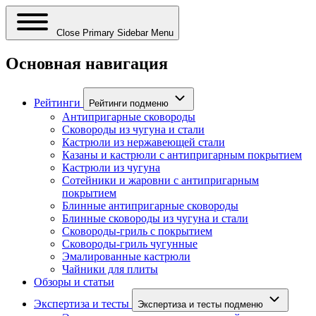
Close Primary Sidebar Menu
Основная навигация
Рейтинги
Рейтинги подменю
Антипригарные сковороды
Сковороды из чугуна и стали
Кастрюли из нержавеющей стали
Казаны и кастрюли с антипригарным покрытием
Кастрюли из чугуна
Сотейники и жаровни с антипригарным
покрытием
Блинные антипригарные сковороды
Блинные сковороды из чугуна и стали
Сковороды-гриль с покрытием
Сковороды-гриль чугунные
Эмалированные кастрюли
Чайники для плиты
Обзоры и статьи
Экспертиза и тесты
Экспертиза и тесты подменю