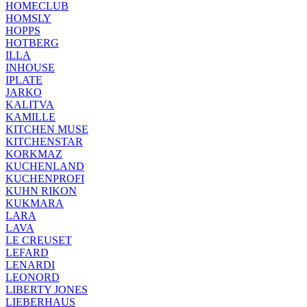
HOMECLUB
HOMSLY
HOPPS
HOTBERG
ILLA
INHOUSE
IPLATE
JARKO
KALITVA
KAMILLE
KITCHEN MUSE
KITCHENSTAR
KORKMAZ
KUCHENLAND
KUCHENPROFI
KUHN RIKON
KUKMARA
LARA
LAVA
LE CREUSET
LEFARD
LENARDI
LEONORD
LIBERTY JONES
LIEBERHAUS