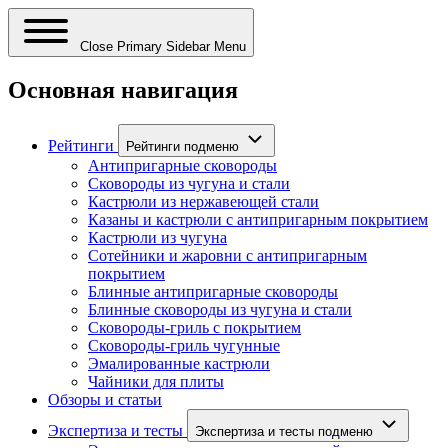
Close Primary Sidebar Menu
Основная навигация
Рейтинги
Рейтинги подменю
Антипригарные сковороды
Сковороды из чугуна и стали
Кастрюли из нержавеющей стали
Казаны и кастрюли с антипригарным покрытием
Кастрюли из чугуна
Сотейники и жаровни с антипригарным
покрытием
Блинные антипригарные сковороды
Блинные сковороды из чугуна и стали
Сковороды-гриль с покрытием
Сковороды-гриль чугунные
Эмалированные кастрюли
Чайники для плиты
Обзоры и статьи
Экспертиза и тесты
Экспертиза и тесты подменю