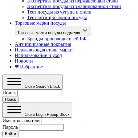
Экспертиза посуды из нержавеющей стали
Экспертиза посуды из эмалированной стали
Тест посуды из чугуна и стали
Тест антипригарной посуды
Торговые марки посуды
Торговые марки посуды подменю
Бренды производителей РФ
Антипригарные покрытия
Нержавеющая сталь: марки
Использование и уход
Новости
❤ Избранное
Close Search Block
Поиск
Close Login Popup Block
Имя пользователя
Пароль