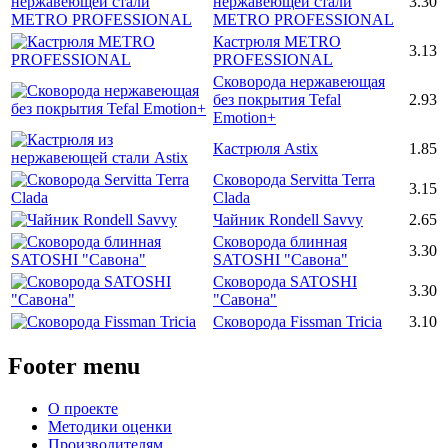
нержавеющей стали
3.30
METRO PROFESSIONAL
Кастрюля METRO
3.13
PROFESSIONAL
Сковорода нержавеющая
без покрытия Tefal
2.93
Emotion+
Кастрюля Astix
1.85
Сковорода Servitta Terra
3.15
Clada
Чайник Rondell Savvy
2.65
Сковорода блинная
3.30
SATOSHI "Савона"
Сковорода SATOSHI
3.30
"Савона"
Сковорода Fissman Tricia
3.10
Footer menu
О проекте
Методики оценки
Производителям