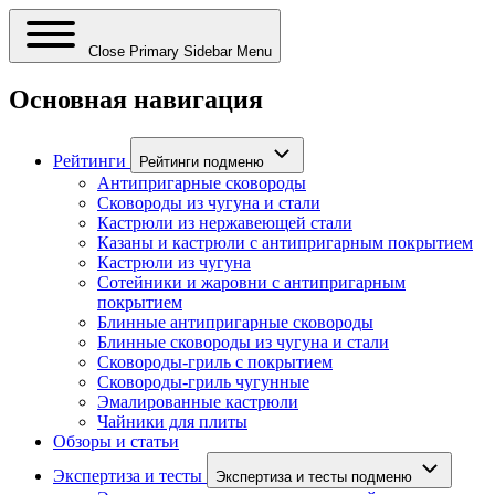
Close Primary Sidebar Menu
Основная навигация
Рейтинги
Рейтинги подменю
Антипригарные сковороды
Сковороды из чугуна и стали
Кастрюли из нержавеющей стали
Казаны и кастрюли с антипригарным покрытием
Кастрюли из чугуна
Сотейники и жаровни с антипригарным
покрытием
Блинные антипригарные сковороды
Блинные сковороды из чугуна и стали
Сковороды-гриль с покрытием
Сковороды-гриль чугунные
Эмалированные кастрюли
Чайники для плиты
Обзоры и статьи
Экспертиза и тесты
Экспертиза и тесты подменю