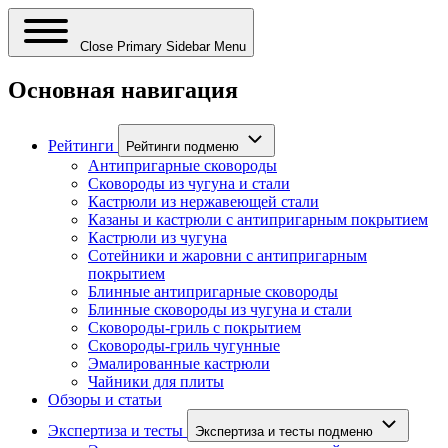
Close Primary Sidebar Menu
Основная навигация
Рейтинги
Рейтинги подменю
Антипригарные сковороды
Сковороды из чугуна и стали
Кастрюли из нержавеющей стали
Казаны и кастрюли с антипригарным покрытием
Кастрюли из чугуна
Сотейники и жаровни с антипригарным
покрытием
Блинные антипригарные сковороды
Блинные сковороды из чугуна и стали
Сковороды-гриль с покрытием
Сковороды-гриль чугунные
Эмалированные кастрюли
Чайники для плиты
Обзоры и статьи
Экспертиза и тесты
Экспертиза и тесты подменю