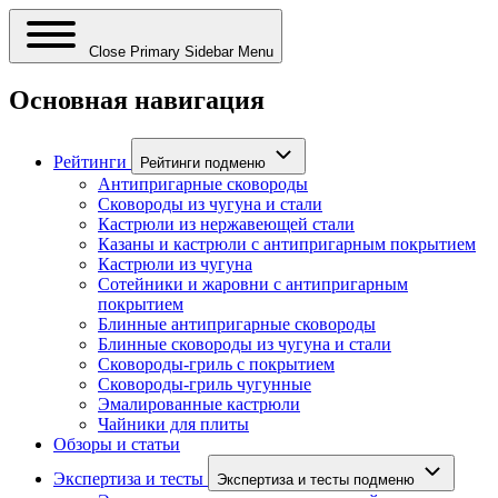
Close Primary Sidebar Menu
Основная навигация
Рейтинги
Рейтинги подменю
Антипригарные сковороды
Сковороды из чугуна и стали
Кастрюли из нержавеющей стали
Казаны и кастрюли с антипригарным покрытием
Кастрюли из чугуна
Сотейники и жаровни с антипригарным
покрытием
Блинные антипригарные сковороды
Блинные сковороды из чугуна и стали
Сковороды-гриль с покрытием
Сковороды-гриль чугунные
Эмалированные кастрюли
Чайники для плиты
Обзоры и статьи
Экспертиза и тесты
Экспертиза и тесты подменю