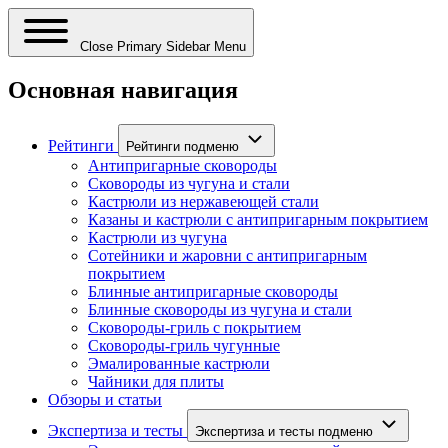
Close Primary Sidebar Menu
Основная навигация
Рейтинги
Рейтинги подменю
Антипригарные сковороды
Сковороды из чугуна и стали
Кастрюли из нержавеющей стали
Казаны и кастрюли с антипригарным покрытием
Кастрюли из чугуна
Сотейники и жаровни с антипригарным
покрытием
Блинные антипригарные сковороды
Блинные сковороды из чугуна и стали
Сковороды-гриль с покрытием
Сковороды-гриль чугунные
Эмалированные кастрюли
Чайники для плиты
Обзоры и статьи
Экспертиза и тесты
Экспертиза и тесты подменю