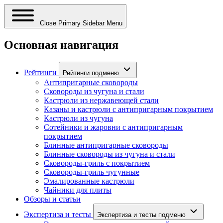
Close Primary Sidebar Menu
Основная навигация
Рейтинги
Рейтинги подменю
Антипригарные сковороды
Сковороды из чугуна и стали
Кастрюли из нержавеющей стали
Казаны и кастрюли с антипригарным покрытием
Кастрюли из чугуна
Сотейники и жаровни с антипригарным
покрытием
Блинные антипригарные сковороды
Блинные сковороды из чугуна и стали
Сковороды-гриль с покрытием
Сковороды-гриль чугунные
Эмалированные кастрюли
Чайники для плиты
Обзоры и статьи
Экспертиза и тесты
Экспертиза и тесты подменю