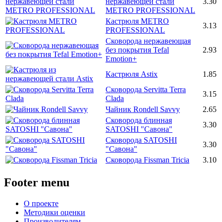
нержавеющей стали
3.30
METRO PROFESSIONAL
Кастрюля METRO
3.13
PROFESSIONAL
Сковорода нержавеющая
без покрытия Tefal
2.93
Emotion+
Кастрюля Astix
1.85
Сковорода Servitta Terra
3.15
Clada
Чайник Rondell Savvy
2.65
Сковорода блинная
3.30
SATOSHI "Савона"
Сковорода SATOSHI
3.30
"Савона"
Сковорода Fissman Tricia
3.10
Footer menu
О проекте
Методики оценки
Производителям