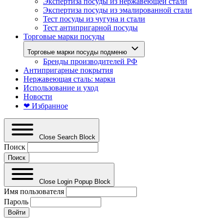
Экспертиза посуды из нержавеющей стали
Экспертиза посуды из эмалированной стали
Тест посуды из чугуна и стали
Тест антипригарной посуды
Торговые марки посуды
Торговые марки посуды подменю
Бренды производителей РФ
Антипригарные покрытия
Нержавеющая сталь: марки
Использование и уход
Новости
❤ Избранное
Close Search Block
Поиск
Close Login Popup Block
Имя пользователя
Пароль