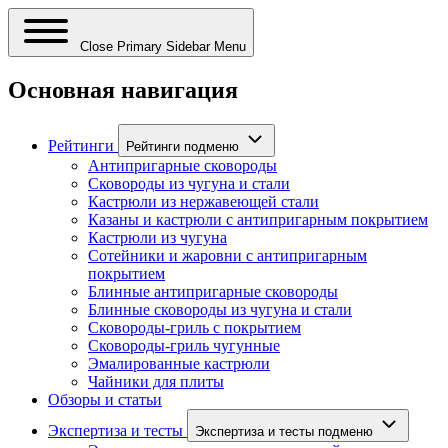
Close Primary Sidebar Menu
Основная навигация
Рейтинги
Рейтинги подменю
Антипригарные сковороды
Сковороды из чугуна и стали
Кастрюли из нержавеющей стали
Казаны и кастрюли с антипригарным покрытием
Кастрюли из чугуна
Сотейники и жаровни с антипригарным
покрытием
Блинные антипригарные сковороды
Блинные сковороды из чугуна и стали
Сковороды-гриль с покрытием
Сковороды-гриль чугунные
Эмалированные кастрюли
Чайники для плиты
Обзоры и статьи
Экспертиза и тесты
Экспертиза и тесты подменю