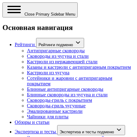
Close Primary Sidebar Menu
Основная навигация
Рейтинги
Рейтинги подменю
Антипригарные сковороды
Сковороды из чугуна и стали
Кастрюли из нержавеющей стали
Казаны и кастрюли с антипригарным покрытием
Кастрюли из чугуна
Сотейники и жаровни с антипригарным
покрытием
Блинные антипригарные сковороды
Блинные сковороды из чугуна и стали
Сковороды-гриль с покрытием
Сковороды-гриль чугунные
Эмалированные кастрюли
Чайники для плиты
Обзоры и статьи
Экспертиза и тесты
Экспертиза и тесты подменю