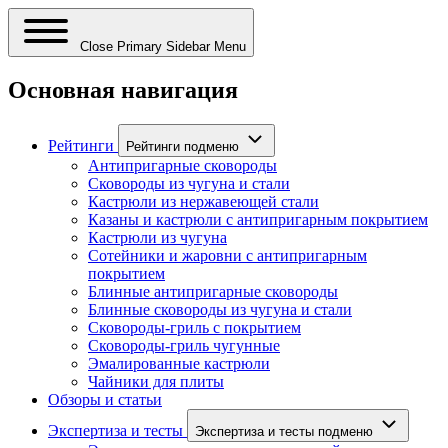
Close Primary Sidebar Menu
Основная навигация
Рейтинги
Рейтинги подменю
Антипригарные сковороды
Сковороды из чугуна и стали
Кастрюли из нержавеющей стали
Казаны и кастрюли с антипригарным покрытием
Кастрюли из чугуна
Сотейники и жаровни с антипригарным
покрытием
Блинные антипригарные сковороды
Блинные сковороды из чугуна и стали
Сковороды-гриль с покрытием
Сковороды-гриль чугунные
Эмалированные кастрюли
Чайники для плиты
Обзоры и статьи
Экспертиза и тесты
Экспертиза и тесты подменю