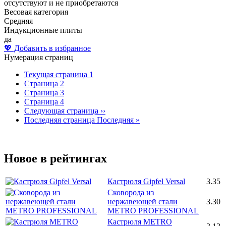
отсутствуют и не приобретаются
Весовая категория
Средняя
Индукционные плиты
да
💖 Добавить в избранное
Нумерация страниц
Текущая страница
1
Страница
2
Страница
3
Страница
4
Следующая страница
››
Последняя страница
Последняя »
Новое в рейтингах
Кастрюля Gipfel Versal
3.35
Сковорода из
нержавеющей стали
3.30
METRO PROFESSIONAL
Кастрюля METRO