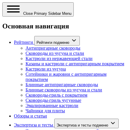
Close Primary Sidebar Menu
Основная навигация
Рейтинги
Рейтинги подменю
Антипригарные сковороды
Сковороды из чугуна и стали
Кастрюли из нержавеющей стали
Казаны и кастрюли с антипригарным покрытием
Кастрюли из чугуна
Сотейники и жаровни с антипригарным
покрытием
Блинные антипригарные сковороды
Блинные сковороды из чугуна и стали
Сковороды-гриль с покрытием
Сковороды-гриль чугунные
Эмалированные кастрюли
Чайники для плиты
Обзоры и статьи
Экспертиза и тесты
Экспертиза и тесты подменю