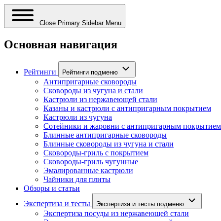
Close Primary Sidebar Menu
Основная навигация
Рейтинги
Рейтинги подменю
Антипригарные сковороды
Сковороды из чугуна и стали
Кастрюли из нержавеющей стали
Казаны и кастрюли с антипригарным покрытием
Кастрюли из чугуна
Сотейники и жаровни с антипригарным покрытием
Блинные антипригарные сковороды
Блинные сковороды из чугуна и стали
Сковороды-гриль с покрытием
Сковороды-гриль чугунные
Эмалированные кастрюли
Чайники для плиты
Обзоры и статьи
Экспертиза и тесты
Экспертиза и тесты подменю
Экспертиза посуды из нержавеющей стали