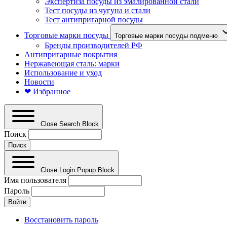
Экспертиза посуды из эмалированной стали
Тест посуды из чугуна и стали
Тест антипригарной посуды
Торговые марки посуды
Торговые марки посуды подменю
Бренды производителей РФ
Антипригарные покрытия
Нержавеющая сталь: марки
Использование и уход
Новости
❤ Избранное
Close Search Block
Поиск
Close Login Popup Block
Имя пользователя
Пароль
Восстановить пароль