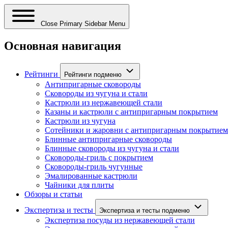
Close Primary Sidebar Menu
Основная навигация
Рейтинги
Рейтинги подменю
Антипригарные сковороды
Сковороды из чугуна и стали
Кастрюли из нержавеющей стали
Казаны и кастрюли с антипригарным покрытием
Кастрюли из чугуна
Сотейники и жаровни с антипригарным покрытием
Блинные антипригарные сковороды
Блинные сковороды из чугуна и стали
Сковороды-гриль с покрытием
Сковороды-гриль чугунные
Эмалированные кастрюли
Чайники для плиты
Обзоры и статьи
Экспертиза и тесты
Экспертиза и тесты подменю
Экспертиза посуды из нержавеющей стали