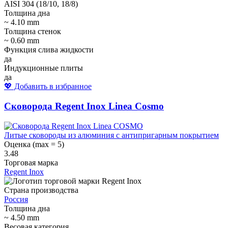
AISI 304 (18/10, 18/8)
Толщина дна
~ 4.10 mm
Толщина стенок
~ 0.60 mm
Функция слива жидкости
да
Индукционные плиты
да
💖 Добавить в избранное
Сковорода Regent Inox Linea Cosmo
Литые сковороды из алюминия с антипригарным покрытием
Оценка (max = 5)
3.48
Торговая марка
Regent Inox
Страна производства
Россия
Толщина дна
~ 4.50 mm
Весовая категория