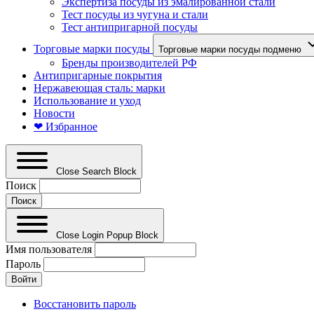
Экспертиза посуды из эмалированной стали
Тест посуды из чугуна и стали
Тест антипригарной посуды
Торговые марки посуды
Торговые марки посуды подменю
Бренды производителей РФ
Антипригарные покрытия
Нержавеющая сталь: марки
Использование и уход
Новости
❤ Избранное
Close Search Block
Поиск
Close Login Popup Block
Имя пользователя
Пароль
Восстановить пароль