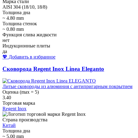
Марка стали
AISI 304 (18/10, 18/8)
Толщина дна
~ 4.80 mm
Толщина стенок
~ 0.80 mm
Функция слива жидкости
нет
Индукционные плиты
да
💖 Добавить в избранное
Сковорода Regent Inox Linea Eleganto
Литые сковороды из алюминия с антипригарным покрытием
Оценка (max = 5)
3.40
Торговая марка
Regent Inox
Страна производства
Китай
Толщина дна
~ 5.00 mm