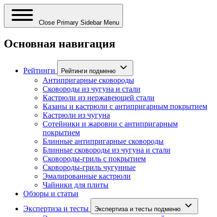
Close Primary Sidebar Menu
Основная навигация
Рейтинги
Рейтинги подменю
Антипригарные сковороды
Сковороды из чугуна и стали
Кастрюли из нержавеющей стали
Казаны и кастрюли с антипригарным покрытием
Кастрюли из чугуна
Сотейники и жаровни с антипригарным
покрытием
Блинные антипригарные сковороды
Блинные сковороды из чугуна и стали
Сковороды-гриль с покрытием
Сковороды-гриль чугунные
Эмалированные кастрюли
Чайники для плиты
Обзоры и статьи
Экспертиза и тесты
Экспертиза и тесты подменю