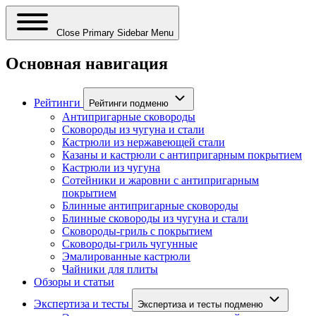
Close Primary Sidebar Menu
Основная навигация
Рейтинги
Рейтинги подменю
Антипригарные сковороды
Сковороды из чугуна и стали
Кастрюли из нержавеющей стали
Казаны и кастрюли с антипригарным покрытием
Кастрюли из чугуна
Сотейники и жаровни с антипригарным
покрытием
Блинные антипригарные сковороды
Блинные сковороды из чугуна и стали
Сковороды-гриль с покрытием
Сковороды-гриль чугунные
Эмалированные кастрюли
Чайники для плиты
Обзоры и статьи
Экспертиза и тесты
Экспертиза и тесты подменю