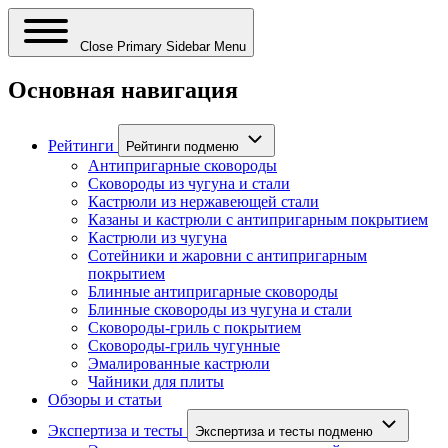
Close Primary Sidebar Menu
Основная навигация
Рейтинги
Рейтинги подменю
Антипригарные сковороды
Сковороды из чугуна и стали
Кастрюли из нержавеющей стали
Казаны и кастрюли с антипригарным покрытием
Кастрюли из чугуна
Сотейники и жаровни с антипригарным
покрытием
Блинные антипригарные сковороды
Блинные сковороды из чугуна и стали
Сковороды-гриль с покрытием
Сковороды-гриль чугунные
Эмалированные кастрюли
Чайники для плиты
Обзоры и статьи
Экспертиза и тесты
Экспертиза и тесты подменю