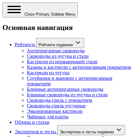
Close Primary Sidebar Menu
Основная навигация
Рейтинги
Рейтинги подменю
Антипригарные сковороды
Сковороды из чугуна и стали
Кастрюли из нержавеющей стали
Казаны и кастрюли с антипригарным покрытием
Кастрюли из чугуна
Сотейники и жаровни с антипригарным
покрытием
Блинные антипригарные сковороды
Блинные сковороды из чугуна и стали
Сковороды-гриль с покрытием
Сковороды-гриль чугунные
Эмалированные кастрюли
Чайники для плиты
Обзоры и статьи
Экспертиза и тесты
Экспертиза и тесты подменю