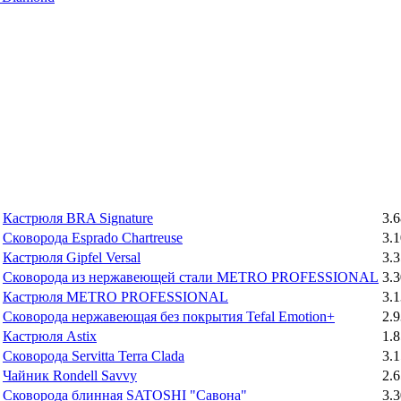
Кастрюля BRA Signature
3.6
Сковорода Esprado Chartreuse
3.1
Кастрюля Gipfel Versal
3.3
Сковорода из нержавеющей стали METRO PROFESSIONAL
3.3
Кастрюля METRO PROFESSIONAL
3.1
Сковорода нержавеющая без покрытия Tefal Emotion+
2.9
Кастрюля Astix
1.8
Сковорода Servitta Terra Clada
3.1
Чайник Rondell Savvy
2.6
Сковорода блинная SATOSHI "Савона"
3.3