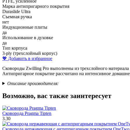
PTFE, усиленное
Марка антипригарного покрытия
Duraslide Ultra
Съемная ручка
нет
Индукционные плиты
да
Использование в духовке
да
Тип корпуса
3-ply (трехслойный корпус)
💖 Добавить в избранное
Сковороды Zwilling Pro выполнены из трехслойного материала
Антипригарное покрытие рассчитано на интенсивное домашнее 
Описание производителя:
Возможно, вас также заинтересует
Сковорода Pragma Tipten
3.30
Сковорода нержавеющая c антипригарным покрытием OneTwo