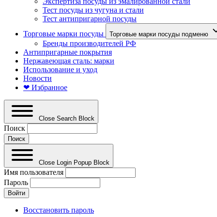
Экспертиза посуды из эмалированной стали
Тест посуды из чугуна и стали
Тест антипригарной посуды
Торговые марки посуды
Торговые марки посуды подменю
Бренды производителей РФ
Антипригарные покрытия
Нержавеющая сталь: марки
Использование и уход
Новости
❤ Избранное
Close Search Block
Поиск
Close Login Popup Block
Имя пользователя
Пароль
Восстановить пароль