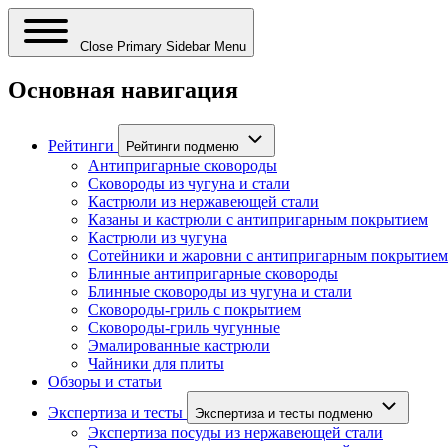
Close Primary Sidebar Menu
Основная навигация
Рейтинги
Рейтинги подменю
Антипригарные сковороды
Сковороды из чугуна и стали
Кастрюли из нержавеющей стали
Казаны и кастрюли с антипригарным покрытием
Кастрюли из чугуна
Сотейники и жаровни с антипригарным покрытием
Блинные антипригарные сковороды
Блинные сковороды из чугуна и стали
Сковороды-гриль с покрытием
Сковороды-гриль чугунные
Эмалированные кастрюли
Чайники для плиты
Обзоры и статьи
Экспертиза и тесты
Экспертиза и тесты подменю
Экспертиза посуды из нержавеющей стали