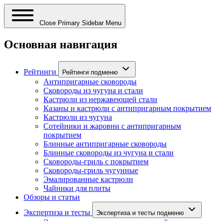
Close Primary Sidebar Menu
Основная навигация
Рейтинги
Рейтинги подменю
Антипригарные сковороды
Сковороды из чугуна и стали
Кастрюли из нержавеющей стали
Казаны и кастрюли с антипригарным покрытием
Кастрюли из чугуна
Сотейники и жаровни с антипригарным
покрытием
Блинные антипригарные сковороды
Блинные сковороды из чугуна и стали
Сковороды-гриль с покрытием
Сковороды-гриль чугунные
Эмалированные кастрюли
Чайники для плиты
Обзоры и статьи
Экспертиза и тесты
Экспертиза и тесты подменю