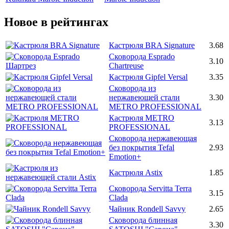
Новое в рейтингах
Кастрюля BRA Signature
3.68
Сковорода Esprado
3.10
Chartreuse
Кастрюля Gipfel Versal
3.35
Сковорода из
нержавеющей стали
3.30
METRO PROFESSIONAL
Кастрюля METRO
3.13
PROFESSIONAL
Сковорода нержавеющая
без покрытия Tefal
2.93
Emotion+
Кастрюля Astix
1.85
Сковорода Servitta Terra
3.15
Clada
Чайник Rondell Savvy
2.65
Сковорода блинная
3.30