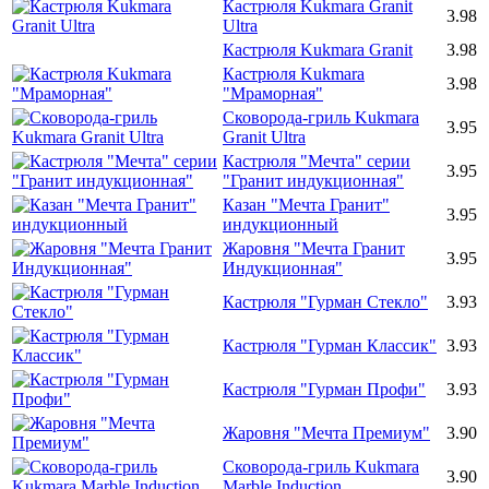
Кастрюля Kukmara Granit
3.98
Ultra
Кастрюля Kukmara Granit
3.98
Кастрюля Kukmara
3.98
"Мраморная"
Сковорода-гриль Kukmara
3.95
Granit Ultra
Кастрюля "Мечта" серии
3.95
"Гранит индукционная"
Казан "Мечта Гранит"
3.95
индукционный
Жаровня "Мечта Гранит
3.95
Индукционная"
Кастрюля "Гурман Стекло"
3.93
Кастрюля "Гурман Классик"
3.93
Кастрюля "Гурман Профи"
3.93
Жаровня "Мечта Премиум"
3.90
Сковорода-гриль Kukmara
3.90
Marble Induction