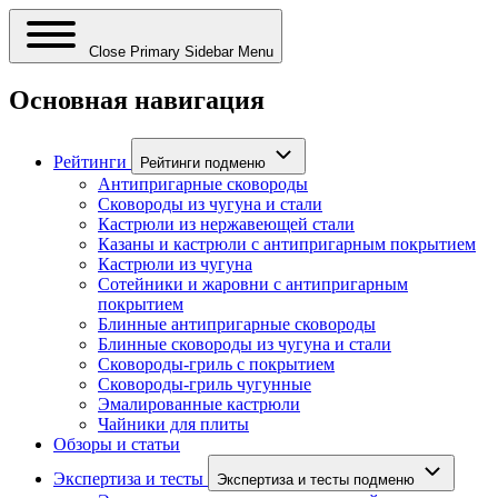
Close Primary Sidebar Menu
Основная навигация
Рейтинги
Рейтинги подменю
Антипригарные сковороды
Сковороды из чугуна и стали
Кастрюли из нержавеющей стали
Казаны и кастрюли с антипригарным покрытием
Кастрюли из чугуна
Сотейники и жаровни с антипригарным
покрытием
Блинные антипригарные сковороды
Блинные сковороды из чугуна и стали
Сковороды-гриль с покрытием
Сковороды-гриль чугунные
Эмалированные кастрюли
Чайники для плиты
Обзоры и статьи
Экспертиза и тесты
Экспертиза и тесты подменю