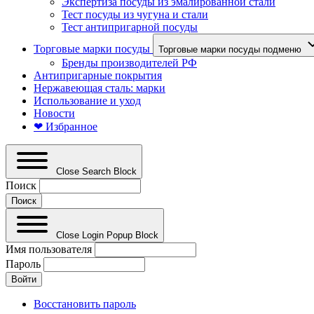
Экспертиза посуды из эмалированной стали
Тест посуды из чугуна и стали
Тест антипригарной посуды
Торговые марки посуды
Торговые марки посуды подменю
Бренды производителей РФ
Антипригарные покрытия
Нержавеющая сталь: марки
Использование и уход
Новости
❤ Избранное
Close Search Block
Поиск
Close Login Popup Block
Имя пользователя
Пароль
Восстановить пароль