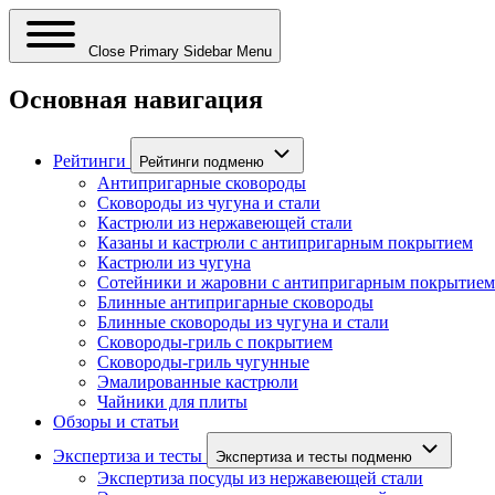
Close Primary Sidebar Menu
Основная навигация
Рейтинги
Рейтинги подменю
Антипригарные сковороды
Сковороды из чугуна и стали
Кастрюли из нержавеющей стали
Казаны и кастрюли с антипригарным покрытием
Кастрюли из чугуна
Сотейники и жаровни с антипригарным покрытием
Блинные антипригарные сковороды
Блинные сковороды из чугуна и стали
Сковороды-гриль с покрытием
Сковороды-гриль чугунные
Эмалированные кастрюли
Чайники для плиты
Обзоры и статьи
Экспертиза и тесты
Экспертиза и тесты подменю
Экспертиза посуды из нержавеющей стали