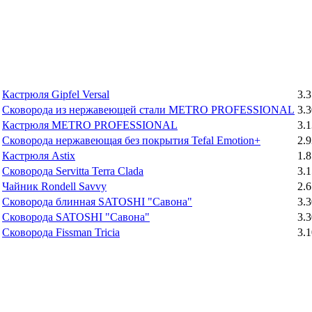
Кастрюля Gipfel Versal
3.3
Сковорода из нержавеющей стали METRO PROFESSIONAL
3.3
Кастрюля METRO PROFESSIONAL
3.1
Сковорода нержавеющая без покрытия Tefal Emotion+
2.9
Кастрюля Astix
1.8
Сковорода Servitta Terra Clada
3.1
Чайник Rondell Savvy
2.6
Сковорода блинная SATOSHI "Савона"
3.3
Сковорода SATOSHI "Савона"
3.3
Сковорода Fissman Tricia
3.1