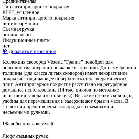
Средне-тяжелая
Тип антипригарного покрытия
PTFE, усиленное
Марка антипригарного покрытия
нет информации
Съемная ручка
опционально
Индукционные плиты
нет
💖 Добавить в избранное
Коллекция сковород Victoria "Гранит" подойдет для
большинства операций по жарке и тушению. Дно - умеренной
толщины (для класса литых сковород) имеет декоративное
покрытие, защищающее поверхность стеклокерамических
плит. Антипригарное покрытие рассчитано на регурярное
домашнее использование (14 тыс. циклов по методике
испытаний завода изготовителя). Высокие стенки сковордод
удобны для перемешивния и задерживают брызги масла. В
коллекции представлены сковороды со съемными и
несъемными ручками.
❗Жалобы пользователей
Люфт съемных ручек