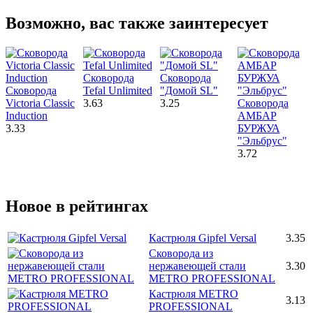
Возможно, вас также заинтересует
Сковорода
Сковорода
Сковорода
Tefal Unlimited
"Домой SL"
Victoria Classic
3.63
3.25
Сковорода
Induction
АМБАР
3.33
БУРЖУА
"Эльбрус"
3.72
Новое в рейтингах
Кастрюля Gipfel Versal
3.35
Сковорода из
нержавеющей стали
3.30
METRO PROFESSIONAL
Кастрюля METRO
3.13
PROFESSIONAL