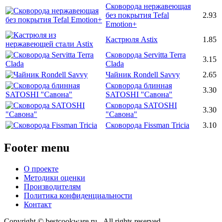
Сковорода нержавеющая
без покрытия Tefal
2.93
Emotion+
Кастрюля Astix
1.85
Сковорода Servitta Terra
3.15
Clada
Чайник Rondell Savvy
2.65
Сковорода блинная
3.30
SATOSHI "Савона"
Сковорода SATOSHI
3.30
"Савона"
Сковорода Fissman Tricia
3.10
Footer menu
О проекте
Методики оценки
Производителям
Политика конфиденциальности
Контакт
Copyright © bestcookware.ru - All rights reserved