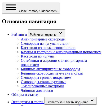
Close Primary Sidebar Menu
Основная навигация
Рейтинги
Рейтинги подменю
Антипригарные сковороды
Сковороды из чугуна и стали
Кастрюли из нержавеющей стали
Казаны и кастрюли с антипригарным покрытием
Кастрюли из чугуна
Сотейники и жаровни с антипригарным
покрытием
Блинные антипригарные сковороды
Блинные сковороды из чугуна и стали
Сковороды-гриль с покрытием
Сковороды-гриль чугунные
Эмалированные кастрюли
Чайники для плиты
Обзоры и статьи
Экспертиза и тесты
Экспертиза и тесты подменю