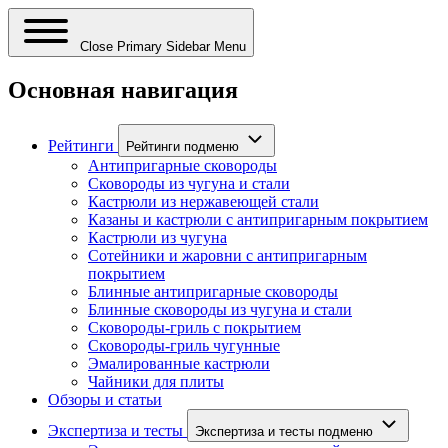
Close Primary Sidebar Menu
Основная навигация
Рейтинги
Рейтинги подменю
Антипригарные сковороды
Сковороды из чугуна и стали
Кастрюли из нержавеющей стали
Казаны и кастрюли с антипригарным покрытием
Кастрюли из чугуна
Сотейники и жаровни с антипригарным
покрытием
Блинные антипригарные сковороды
Блинные сковороды из чугуна и стали
Сковороды-гриль с покрытием
Сковороды-гриль чугунные
Эмалированные кастрюли
Чайники для плиты
Обзоры и статьи
Экспертиза и тесты
Экспертиза и тесты подменю