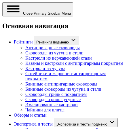
Close Primary Sidebar Menu
Основная навигация
Рейтинги
Рейтинги подменю
Антипригарные сковороды
Сковороды из чугуна и стали
Кастрюли из нержавеющей стали
Казаны и кастрюли с антипригарным покрытием
Кастрюли из чугуна
Сотейники и жаровни с антипригарным
покрытием
Блинные антипригарные сковороды
Блинные сковороды из чугуна и стали
Сковороды-гриль с покрытием
Сковороды-гриль чугунные
Эмалированные кастрюли
Чайники для плиты
Обзоры и статьи
Экспертиза и тесты
Экспертиза и тесты подменю