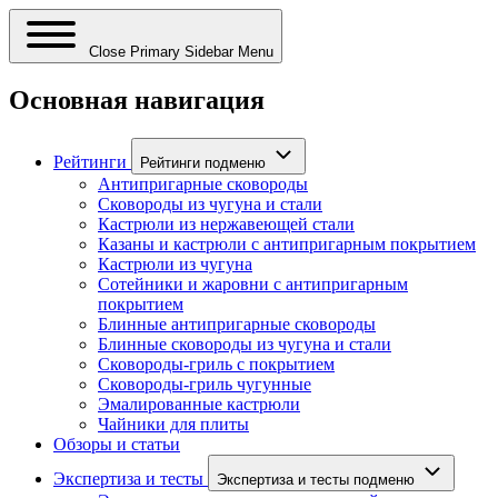
Close Primary Sidebar Menu
Основная навигация
Рейтинги
Рейтинги подменю
Антипригарные сковороды
Сковороды из чугуна и стали
Кастрюли из нержавеющей стали
Казаны и кастрюли с антипригарным покрытием
Кастрюли из чугуна
Сотейники и жаровни с антипригарным
покрытием
Блинные антипригарные сковороды
Блинные сковороды из чугуна и стали
Сковороды-гриль с покрытием
Сковороды-гриль чугунные
Эмалированные кастрюли
Чайники для плиты
Обзоры и статьи
Экспертиза и тесты
Экспертиза и тесты подменю