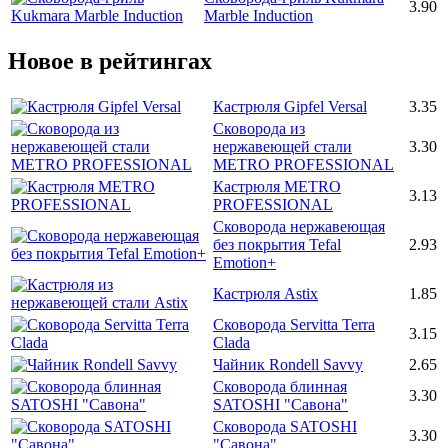
3.90
Marble Induction
Новое в рейтингах
Кастрюля Gipfel Versal
3.35
Сковорода из
нержавеющей стали
3.30
METRO PROFESSIONAL
Кастрюля METRO
3.13
PROFESSIONAL
Сковорода нержавеющая
без покрытия Tefal
2.93
Emotion+
Кастрюля Astix
1.85
Сковорода Servitta Terra
3.15
Clada
Чайник Rondell Savvy
2.65
Сковорода блинная
3.30
SATOSHI "Савона"
Сковорода SATOSHI
3.30
"Савона"