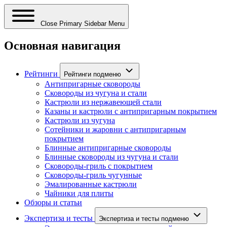
Close Primary Sidebar Menu
Основная навигация
Рейтинги
Рейтинги подменю
Антипригарные сковороды
Сковороды из чугуна и стали
Кастрюли из нержавеющей стали
Казаны и кастрюли с антипригарным покрытием
Кастрюли из чугуна
Сотейники и жаровни с антипригарным
покрытием
Блинные антипригарные сковороды
Блинные сковороды из чугуна и стали
Сковороды-гриль с покрытием
Сковороды-гриль чугунные
Эмалированные кастрюли
Чайники для плиты
Обзоры и статьи
Экспертиза и тесты
Экспертиза и тесты подменю